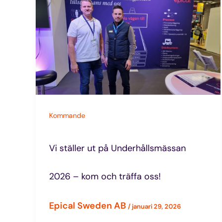
Kommande
Vi ställer ut på Underhållsmässan
2026 – kom och träffa oss!​
Epical Sweden AB
/
januari 29, 2026