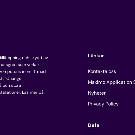
Länkar
 tillämpning och skydd av
mhetsgren som verkar
Kontakta oss
 kompetens inom IT med
och ”Change
Maximo Application S
å och stora
allationer. Läs mer på:
Nyheter
Privacy Policy
Dela
L