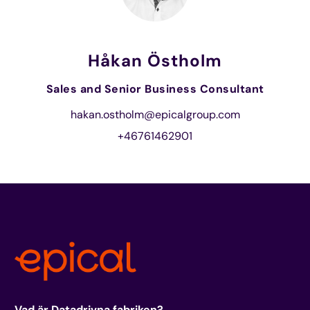
Håkan Östholm
Sales and Senior Business Consultant
hakan.ostholm@epicalgroup.com
+46761462901
Vad är Datadrivna fabriken?