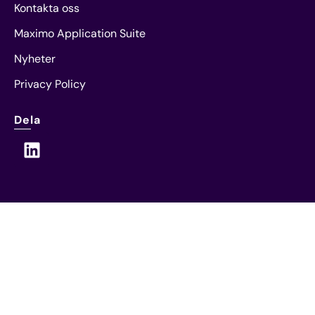
Kontakta oss
Maximo Application Suite
Nyheter
Privacy Policy
Dela
L
i
n
k
e
d
i
n